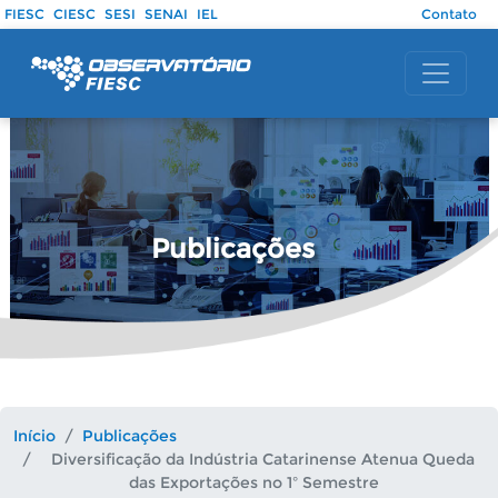
Pular para o conteúdo principal
FIESC
CIESC
SESI
SENAI
IEL
Contato
Publicações
Início
Publicações
Diversificação da Indústria Catarinense Atenua Queda
das Exportações no 1º Semestre