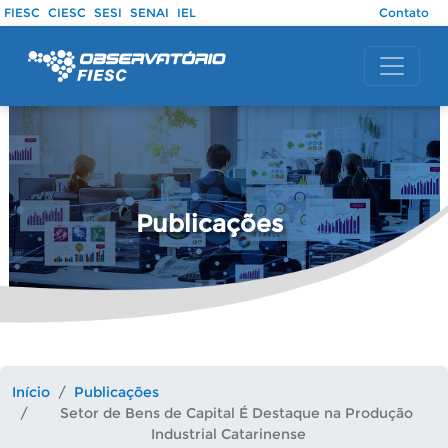
Pular para o conteúdo principal
FIESC
CIESC
SESI
SENAI
IEL
Contato
Publicações
Início
Publicações
Setor de Bens de Capital É Destaque na Produção
Industrial Catarinense