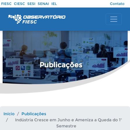
Pular para o conteúdo principal
FIESC
CIESC
SESI
SENAI
IEL
Contato
Publicações
Início
Publicações
Indústria Cresce em Junho e Ameniza a Queda do 1º
Semestre