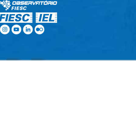
.
.
.
.
.
.