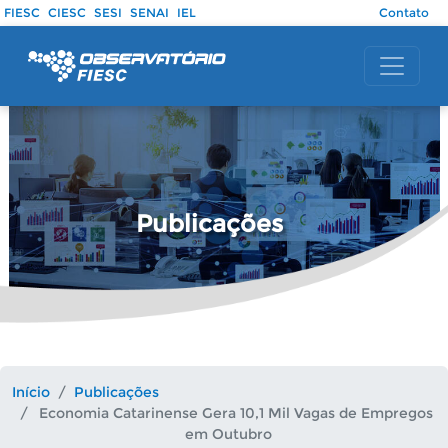
Pular para o conteúdo principal
FIESC
CIESC
SESI
SENAI
IEL
Contato
Publicações
Início
Publicações
Economia Catarinense Gera 10,1 Mil Vagas de Empregos
em Outubro