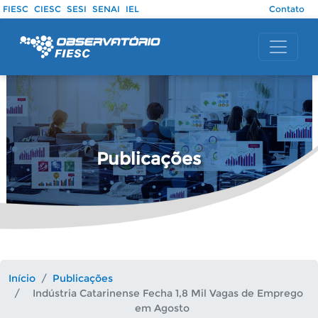
Pular para o conteúdo principal
FIESC
CIESC
SESI
SENAI
IEL
Contato
Publicações
Início
Publicações
Indústria Catarinense Fecha 1,8 Mil Vagas de Emprego
em Agosto