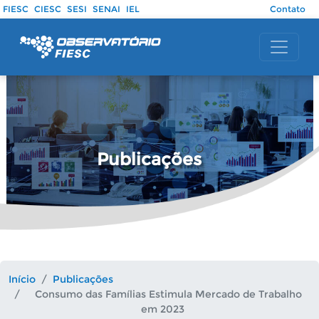
Pular para o conteúdo principal
FIESC
CIESC
SESI
SENAI
IEL
Contato
Publicações
Início
Publicações
Consumo das Famílias Estimula Mercado de Trabalho
em 2023