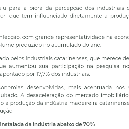
uiu para a piora da percepção dos industriais c
dor, que tem influenciado diretamente a prod
onfecção, com grande representatividade na econo
olume produzido no acumulado do ano.
o pelos industriais catarinenses, que merece des
ue aumentou sua participação na pesquisa no
apontado por 17,7% dos industriais.
conomias desenvolvidas, mais acentuada nos 
sultado. A desaceleração do mercado imobiliário
 a produção da indústria madeireira catarinens
ução.
 instalada da indústria abaixo de 70%