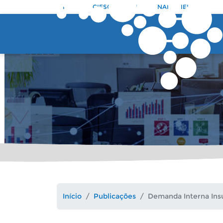
Pular para o conteúdo principal
FIESC
CIESC
SESI
SENAI
IEL
Início
Publicações
Demanda Interna Insu