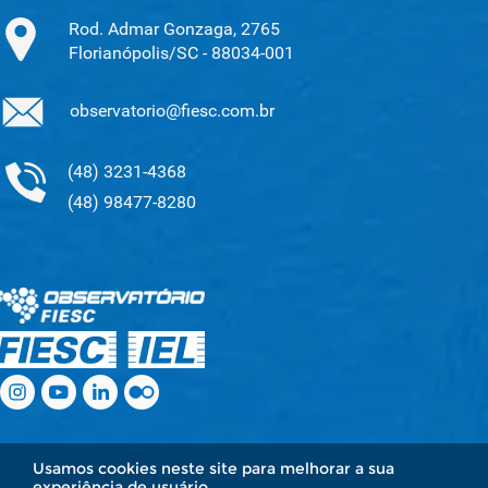
Rod. Admar Gonzaga, 2765
Florianópolis/SC - 88034-001
observatorio@fiesc.com.br
(48) 3231-4368
(48) 98477-8280
.
.
.
.
.
.
Usamos cookies neste site para melhorar a sua
experiência de usuário.