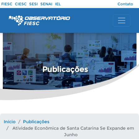
Pular para o conteúdo principal
FIESC
CIESC
SESI
SENAI
IEL
Contato
Publicações
Início
Publicações
Atividade Econômica de Santa Catarina Se Expande em
Junho