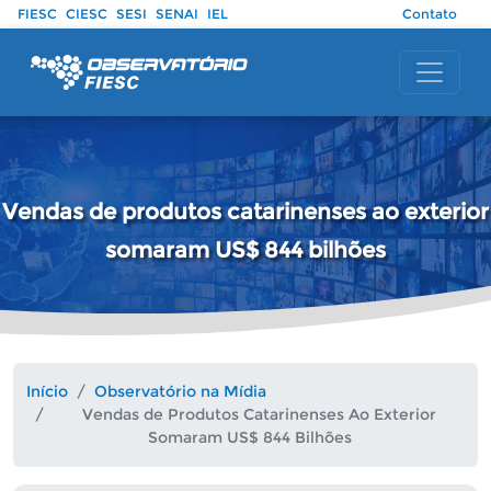
Pular para o conteúdo principal
FIESC
CIESC
SESI
SENAI
IEL
Contato
Vendas de produtos catarinenses ao exterior
somaram US$ 844 bilhões
Início
Observatório na Mídia
Vendas de Produtos Catarinenses Ao Exterior
Somaram US$ 844 Bilhões