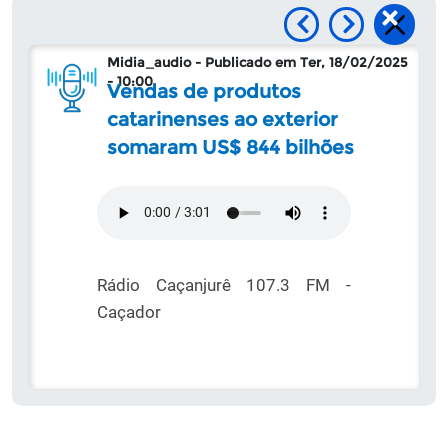
Midia_audio - Publicado em Ter, 18/02/2025
- 10:00
Vendas de produtos
catarinenses ao exterior
somaram US$ 844 bilhões
Áudio
Arquivo de áudio
Rádio Caçanjurê 107.3 FM -
Caçador